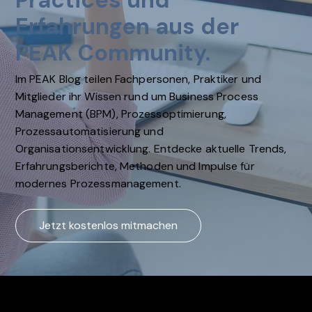
Practices und
Erfahrungen aus der
PEAK Community.
Im PEAK Blog teilen Fachpersonen, Praktiker und
Mitglieder ihr Wissen rund um Business Process
Management (BPM), Prozessoptimierung,
Prozessautomatisierung und
Organisationsentwicklung. Entdecke aktuelle Trends,
Erfahrungsberichte, Methoden und Impulse für
modernes Prozessmanagement.
Jetzt kostenlos mitmachen
4+
184+ Interes
46+ aktive
Community
sierte