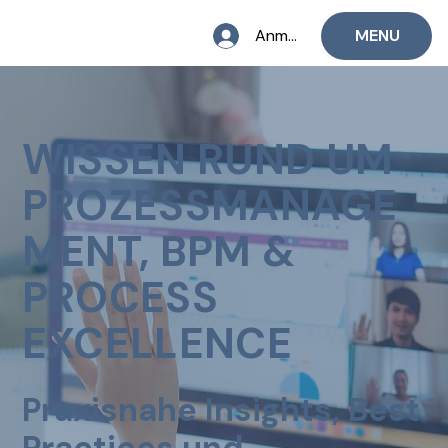
Anmelden
MENU
WISSEN RUND UM
PROZESSMANAGE
MENT, BPM &
PROCESS
EXCELLENCE
Praxisnahe Insights, Best