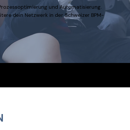
rozessoptimierung und Automatisierung.
tere dein Netzwerk in der Schweizer BPM-
mmunity
 geplant
N