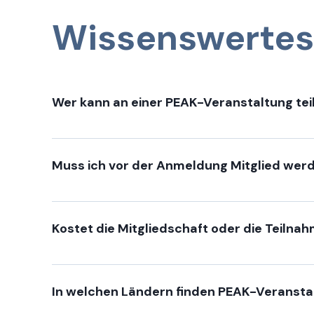
Wissenswertes
Wer kann an einer PEAK-Veranstaltung te
Die Teilnahme an PEAK-Veranstaltungen ist Mit
sich für Prozessmanagement, Business Proc
Muss ich vor der Anmeldung Mitglied wer
Nein. Wenn du dich für eine Veranstaltung an
zur Mitgliedschaft notwendig.
Kostet die Mitgliedschaft oder die Teiln
Die Mitgliedschaft bei PEAK ist für Privatpe
Rahmenbedingungen findest du direkt bei der
In welchen Ländern finden PEAK-Veransta