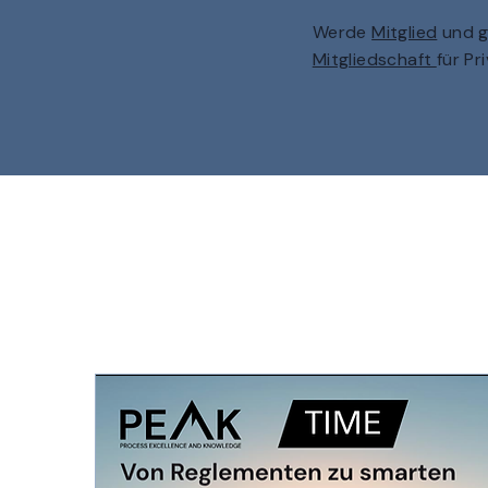
Werde
Mitglied
und g
Mitgliedschaft
für Pr