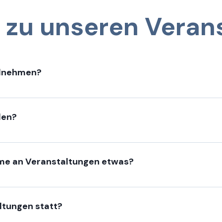
 zu unseren Veran
ilnehmen?
gliedern vorbehalten. Die Mitgliedschaft ist kostenlos
ess Management (BPM) und Process Excellence begeis
den?
meldest, wirst du automatisch als Mitglied bei PEAK re
ahme an Veranstaltungen etwas?
rsonen kostenlos. Informationen zu allfälligen Teilna
 jeweiligen Veranstaltung.
ltungen statt?