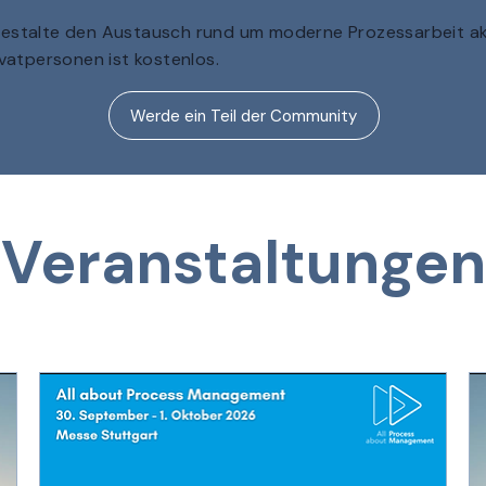
estalte den Austausch rund um moderne Prozessarbeit akt
ivatpersonen ist kostenlos.
Werde ein Teil der Community
Veranstaltungen