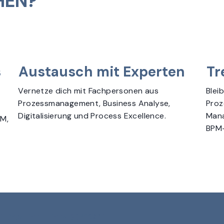
HEN?
s
Austausch mit Experten
Tr
Vernetze dich mit Fachpersonen aus
Blei
Prozessmanagement, Business Analyse,
Proz
Digitalisierung und Process Excellence.
Mana
PM,
BPM-
nlos mitmachen.