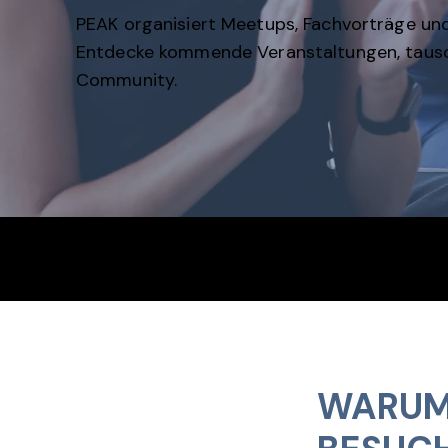
PEAK organisiert Meetups, Fachvorträge u
Entdecke kommende Veranstaltungen, tausch
Community.
46
Mi
WARUM