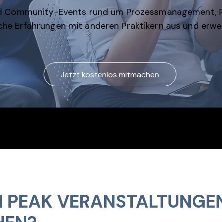
nd Community-Events rund um Prozessmanagement, P
e Erfahrungen mit anderen Praktikern aus und erwei
Jetzt kostenlos mitmachen
184+ Interessiert
+ aktive
4+ Co
e
tglieder
Events
folgen uns
 PEAK VERANSTALTUNGE