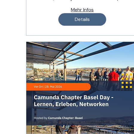
– der OST-Ansatz
Mehr Infos
Details