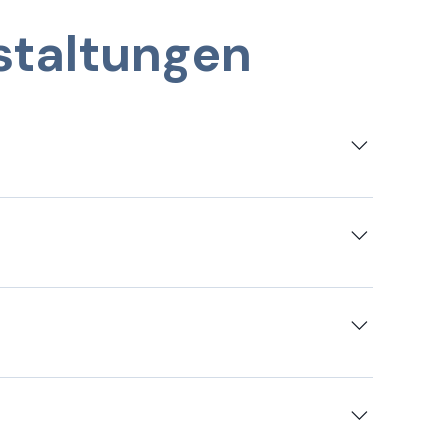
staltungen
 und steht allen Interessierten offen, die
tern.
gistriert. Es ist keine separate Anmeldung
hmegebühren oder besonderen