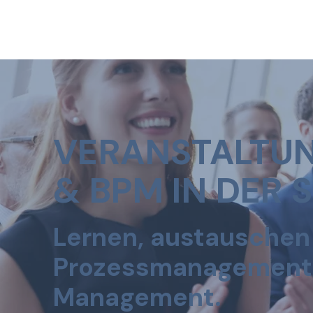
VERANSTALTU
& BPM IN DER 
Lernen, austauschen
Prozessmanagement, 
Management.