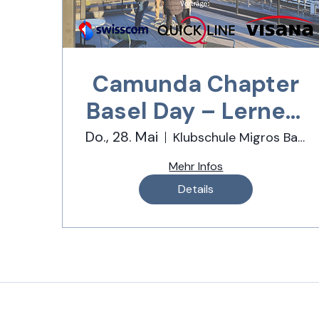
Camunda Chapter
Basel Day – Lernen,
Erleben, Networken
Do., 28. Mai
Klubschule Migros Basel
Mehr Infos
Details