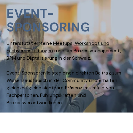
EVENT-
SPONSORING
Unterstützt einzelne
Meetups, Workshops und
Fachveranstaltungen
rund um Prozessmanagement,
BPM und Digitalisierung in der Schweiz.
Event-Sponsoren leisten einen direkten Beitrag zum
Wissensaustausch in der Community und erhalten
gleichzeitig eine sichtbare Präsenz im Umfeld von
Fachpersonen, Führungskräften und
Prozessverantwortlichen.