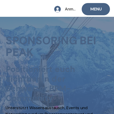
Anmelden
MENU
SPONSORING BEI
PEAK
Positioniert euch
sichtbar in der
Schweizer BPM-
Community
Unterstützt Wissensaustausch, Events und