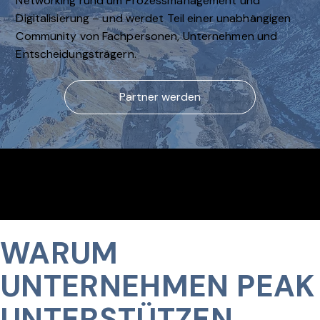
Networking rund um Prozessmanagement und
Digitalisierung – und werdet Teil einer unabhängigen
Community von Fachpersonen, Unternehmen und
Entscheidungsträgern.
Partner werden
4+
184+ Interes
46+ aktive
Community
sierte
Mitglieder
Events
folgen uns
geplant
WARUM
UNTERNEHMEN PEAK
UNTERSTÜTZEN